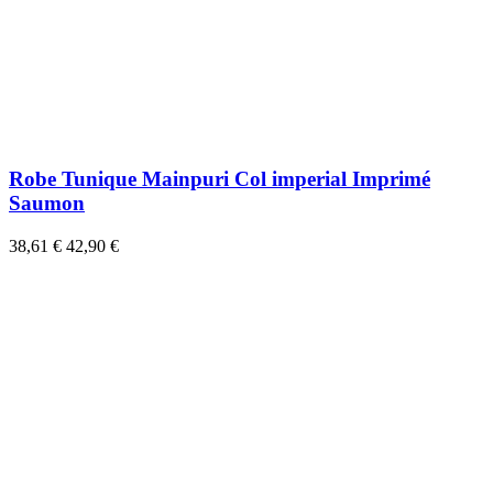
Robe Tunique Mainpuri Col imperial Imprimé
Saumon
38,61 €
42,90 €