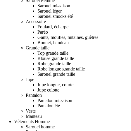
Sarouel Femme
Sarouel mi-saison
Sarouel léger
Sarouel smocks été
Accessoire
Foulard, écharpe
Paréo
Gants, moufles, mitaines, guêtres
Bonnet, bandeau
Grande taille
Top grande taille
Blouse grande taille
Robe grande taille
Robe longue grande taille
Sarouel grande taille
Jupe
Jupe longue, courte
Jupe culotte
Pantalon
Pantalon mi-saison
Pantalon été
Veste
Manteau
Vêtements Homme
Sarouel homme