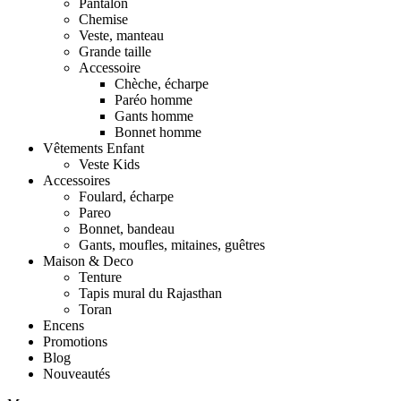
Pantalon
Chemise
Veste, manteau
Grande taille
Accessoire
Chèche, écharpe
Paréo homme
Gants homme
Bonnet homme
Vêtements Enfant
Veste Kids
Accessoires
Foulard, écharpe
Pareo
Bonnet, bandeau
Gants, moufles, mitaines, guêtres
Maison & Deco
Tenture
Tapis mural du Rajasthan
Toran
Encens
Promotions
Blog
Nouveautés