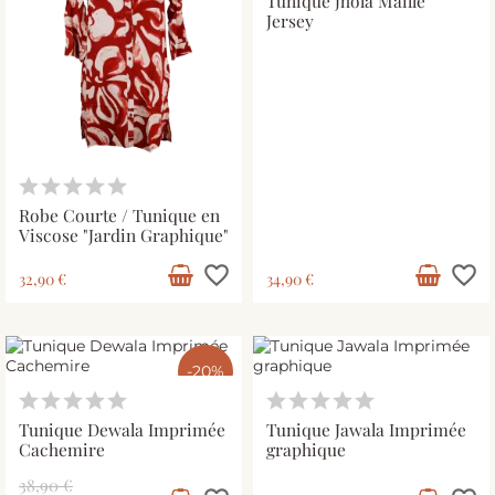
Tunique Jhola Maille
Jersey
Robe Courte / Tunique en
Viscose "Jardin Graphique"
favorite_border
favorite_border
32,90 €
34,90 €
-20%
Tunique Dewala Imprimée
Tunique Jawala Imprimée
Cachemire
graphique
38,90 €