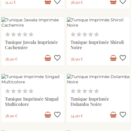
favorite_border
favorite_border
31,12 €
38,90 €
Tunique Jawala Imprimée
Tunique Imprimée Shiroli
Cachemire
Noire
favorite_border
favorite_border
38,90 €
38,90 €
Tunique Imprimée Singad
Tunique Imprimée
Multicolore
Dolamba Noire
favorite_border
favorite_border
38,90 €
34,90 €