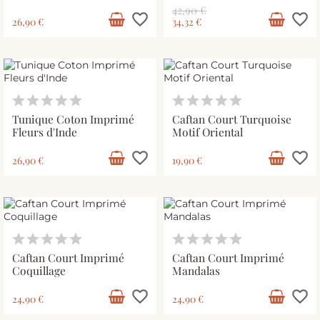
42,90 €
favorite_border
favorite_border
26,90 €
34,32 €
Tunique Coton Imprimé
Caftan Court Turquoise
Fleurs d'Inde
Motif Oriental
favorite_border
favorite_border
26,90 €
19,90 €
Caftan Court Imprimé
Caftan Court Imprimé
Coquillage
Mandalas
favorite_border
favorite_border
24,90 €
24,90 €