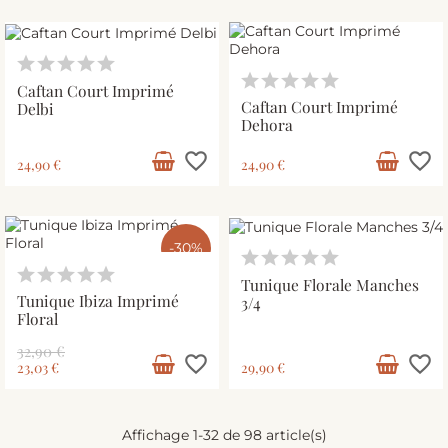
Caftan Court Imprimé
Caftan Court Imprimé
Delbi
Dehora
favorite_border
favorite_border
24,90 €
24,90 €
-30%
Tunique Florale Manches
Tunique Ibiza Imprimé
3/4
Floral
32,90 €
favorite_border
favorite_border
23,03 €
29,90 €
Affichage 1-32 de 98 article(s)