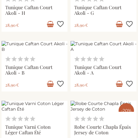
Tunique Caftan Court
Tunique Caftan Court
Akoli - H
Akoli - G
favorite_border
favorite_border
28,90 €
28,90 €
Tunique Caftan Court
Tunique Caftan Court
Akoli - B
Akoli - A
favorite_border
favorite_border
28,90 €
28,90 €
-20%
Tunique Varni Coton
Robe Courte Chapla Épais
Léger Caftan Été
Jersey de Coton