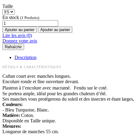
Taille
En stock
(1 Produits)
Ajouter au panier
Ajouter au panier
Lire les avis (0)
Donnez votre avis
Description
DÉTAILS & CARACTÉRISTIQUES
Caftan court avec manches longues.
Encolure ronde et fine ouverture devant.
Plastron à l’encolure avec macramé. Fendu sur le coté.
Se portera ample, idéal pour les grandes chaleurs d’été.
Ses manches vous protègerons du soleil et des insectes et étant larges, i
Couleurs:
- Bleu Turquoise, Blanc.
Matière:
Coton.
Disponible en Taille unique.
Mesures:
Longueur de manches 55 cm.