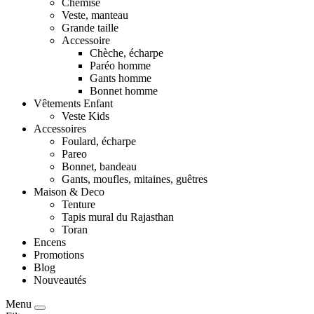
Chemise
Veste, manteau
Grande taille
Accessoire
Chèche, écharpe
Paréo homme
Gants homme
Bonnet homme
Vêtements Enfant
Veste Kids
Accessoires
Foulard, écharpe
Pareo
Bonnet, bandeau
Gants, moufles, mitaines, guêtres
Maison & Deco
Tenture
Tapis mural du Rajasthan
Toran
Encens
Promotions
Blog
Nouveautés
Menu