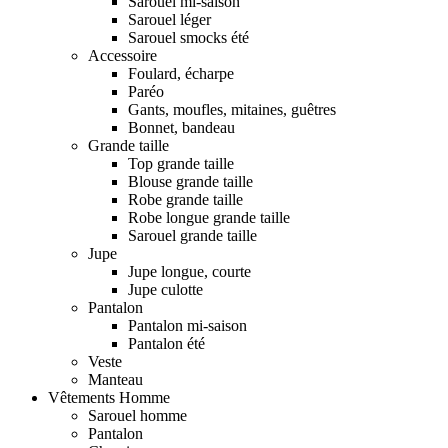
Sarouel mi-saison
Sarouel léger
Sarouel smocks été
Accessoire
Foulard, écharpe
Paréo
Gants, moufles, mitaines, guêtres
Bonnet, bandeau
Grande taille
Top grande taille
Blouse grande taille
Robe grande taille
Robe longue grande taille
Sarouel grande taille
Jupe
Jupe longue, courte
Jupe culotte
Pantalon
Pantalon mi-saison
Pantalon été
Veste
Manteau
Vêtements Homme
Sarouel homme
Pantalon