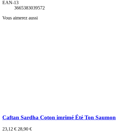
EAN-13
3665383039572
Vous aimerez aussi
Caftan Sardha Coton imrimé Été Ton Saumon
23,12 €
28,90 €