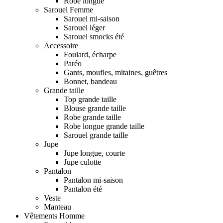
Robe longue
Sarouel Femme
Sarouel mi-saison
Sarouel léger
Sarouel smocks été
Accessoire
Foulard, écharpe
Paréo
Gants, moufles, mitaines, guêtres
Bonnet, bandeau
Grande taille
Top grande taille
Blouse grande taille
Robe grande taille
Robe longue grande taille
Sarouel grande taille
Jupe
Jupe longue, courte
Jupe culotte
Pantalon
Pantalon mi-saison
Pantalon été
Veste
Manteau
Vêtements Homme