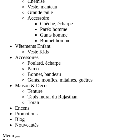
Chemise
Veste, manteau
Grande taille
Accessoire
Chèche, écharpe
Paréo homme
Gants homme
Bonnet homme
Vêtements Enfant
Veste Kids
Accessoires
Foulard, écharpe
Pareo
Bonnet, bandeau
Gants, moufles, mitaines, guêtres
Maison & Deco
Tenture
Tapis mural du Rajasthan
Toran
Encens
Promotions
Blog
Nouveautés
Menu