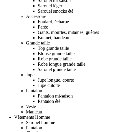
Sarouel mi-saison
Sarouel léger
Sarouel smocks été
Accessoire
Foulard, écharpe
Paréo
Gants, moufles, mitaines, guêtres
Bonnet, bandeau
Grande taille
Top grande taille
Blouse grande taille
Robe grande taille
Robe longue grande taille
Sarouel grande taille
Jupe
Jupe longue, courte
Jupe culotte
Pantalon
Pantalon mi-saison
Pantalon été
Veste
Manteau
Vêtements Homme
Sarouel homme
Pantalon