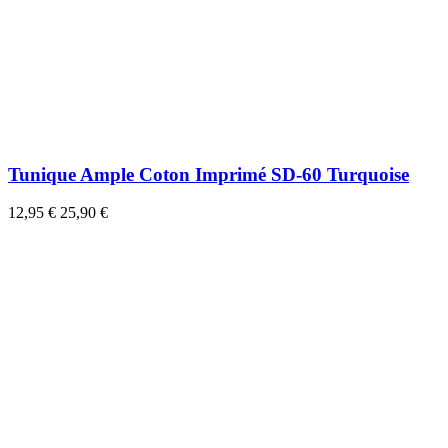
Tunique Ample Coton Imprimé SD-60 Turquoise
12,95 €
25,90 €