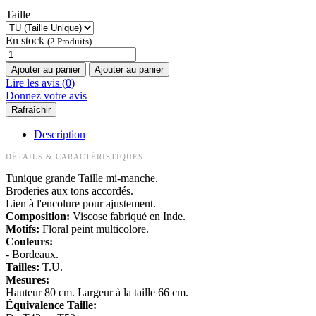
Taille
En stock
(2 Produits)
Ajouter au panier
Ajouter au panier
Lire les avis (0)
Donnez votre avis
Description
DÉTAILS & CARACTÉRISTIQUES
Tunique grande Taille mi-manche.
Broderies aux tons accordés.
Lien à l'encolure pour ajustement.
Composition:
Viscose fabriqué en Inde.
Motifs:
Floral peint multicolore.
Couleurs:
- Bordeaux.
Tailles:
T.U.
Mesures:
Hauteur 80 cm. Largeur à la taille 66 cm.
Équivalence Taille: