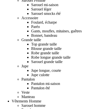
Sarouel Femme
Sarouel mi-saison
Sarouel léger
Sarouel smocks été
Accessoire
Foulard, écharpe
Paréo
Gants, moufles, mitaines, guêtres
Bonnet, bandeau
Grande taille
Top grande taille
Blouse grande taille
Robe grande taille
Robe longue grande taille
Sarouel grande taille
Jupe
Jupe longue, courte
Jupe culotte
Pantalon
Pantalon mi-saison
Pantalon été
Veste
Manteau
Vêtements Homme
Sarouel homme