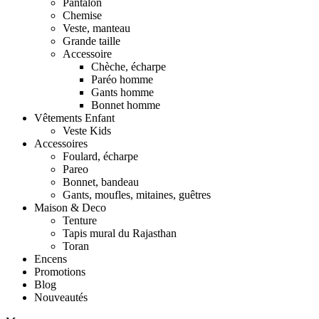
Pantalon
Chemise
Veste, manteau
Grande taille
Accessoire
Chèche, écharpe
Paréo homme
Gants homme
Bonnet homme
Vêtements Enfant
Veste Kids
Accessoires
Foulard, écharpe
Pareo
Bonnet, bandeau
Gants, moufles, mitaines, guêtres
Maison & Deco
Tenture
Tapis mural du Rajasthan
Toran
Encens
Promotions
Blog
Nouveautés