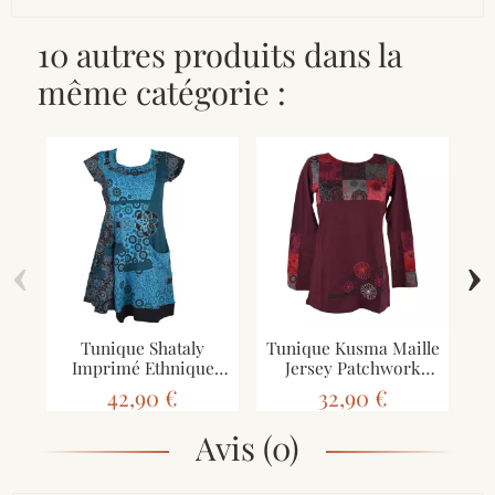
10 autres produits dans la
même catégorie :
‹
›
Tunique Shataly
Tunique Kusma Maille
Ca
Imprimé Ethnique
Jersey Patchwork
Turquoise
Imprimé
42,90 €
32,90 €
Avis (0)