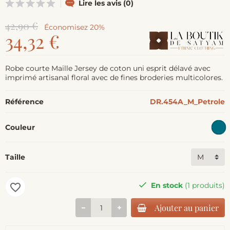
Lire les avis (0)
42,90 €
Économisez 20%
34,32 €
Robe courte Maille Jersey de coton uni esprit délavé avec
imprimé artisanal floral avec de fines broderies multicolores.
Référence
DR.454A_M_Petrole
Couleur
Taille
En stock
(1 produits)
favorite_border
Ajouter au panier