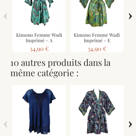
‹
›
Kimono Femme Wadi
Kimono Femme Wadi
K
Imprimé - A
Imprimé - E
34,90 €
34,90 €
10 autres produits dans la
même catégorie :
‹
›