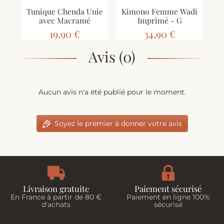
Tunique Chenda Unie
Kimono Femme Wadi
R
avec Macramé
Imprimé - G
19,90 €
34,90 €
Avis (0)
Aucun avis n'a été publié pour le moment.
Soyez le premier à donner votre avis
Livraison gratuite
Paiement sécurisé
En France à partir de 80 €
Paiement en ligne 100%
d'achats
sécurisé