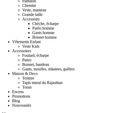
Pantalon
Chemise
Veste, manteau
Grande taille
Accessoire
Chèche, écharpe
Paréo homme
Gants homme
Bonnet homme
Vêtements Enfant
Veste Kids
Accessoires
Foulard, écharpe
Pareo
Bonnet, bandeau
Gants, moufles, mitaines, guêtres
Maison & Deco
Tenture
Tapis mural du Rajasthan
Toran
Encens
Promotions
Blog
Nouveautés