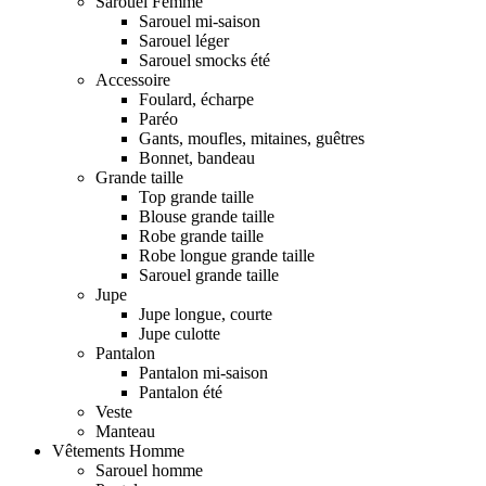
Sarouel Femme
Sarouel mi-saison
Sarouel léger
Sarouel smocks été
Accessoire
Foulard, écharpe
Paréo
Gants, moufles, mitaines, guêtres
Bonnet, bandeau
Grande taille
Top grande taille
Blouse grande taille
Robe grande taille
Robe longue grande taille
Sarouel grande taille
Jupe
Jupe longue, courte
Jupe culotte
Pantalon
Pantalon mi-saison
Pantalon été
Veste
Manteau
Vêtements Homme
Sarouel homme