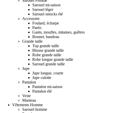
Sarouel Femme
Sarouel mi-saison
Sarouel léger
Sarouel smocks été
Accessoire
Foulard, écharpe
Paréo
Gants, moufles, mitaines, guêtres
Bonnet, bandeau
Grande taille
Top grande taille
Blouse grande taille
Robe grande taille
Robe longue grande taille
Sarouel grande taille
Jupe
Jupe longue, courte
Jupe culotte
Pantalon
Pantalon mi-saison
Pantalon été
Veste
Manteau
Vêtements Homme
Sarouel homme