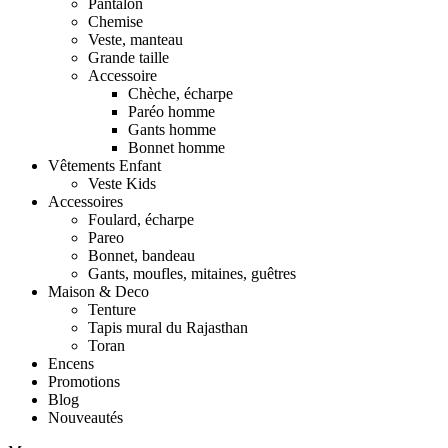
Pantalon
Chemise
Veste, manteau
Grande taille
Accessoire
Chèche, écharpe
Paréo homme
Gants homme
Bonnet homme
Vêtements Enfant
Veste Kids
Accessoires
Foulard, écharpe
Pareo
Bonnet, bandeau
Gants, moufles, mitaines, guêtres
Maison & Deco
Tenture
Tapis mural du Rajasthan
Toran
Encens
Promotions
Blog
Nouveautés