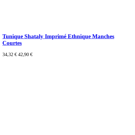
Tunique Shataly Imprimé Ethnique Manches
Courtes
34,32 €
42,90 €