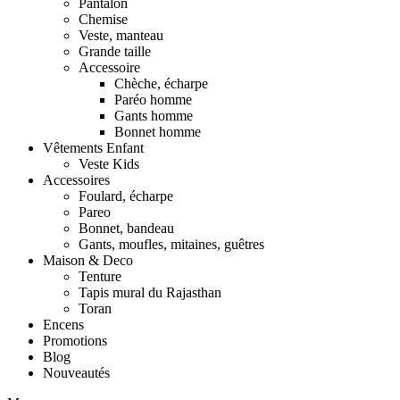
Pantalon
Chemise
Veste, manteau
Grande taille
Accessoire
Chèche, écharpe
Paréo homme
Gants homme
Bonnet homme
Vêtements Enfant
Veste Kids
Accessoires
Foulard, écharpe
Pareo
Bonnet, bandeau
Gants, moufles, mitaines, guêtres
Maison & Deco
Tenture
Tapis mural du Rajasthan
Toran
Encens
Promotions
Blog
Nouveautés