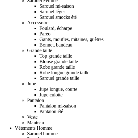
Sarouel Femme
Sarouel mi-saison
Sarouel léger
Sarouel smocks été
Accessoire
Foulard, écharpe
Paréo
Gants, moufles, mitaines, guêtres
Bonnet, bandeau
Grande taille
Top grande taille
Blouse grande taille
Robe grande taille
Robe longue grande taille
Sarouel grande taille
Jupe
Jupe longue, courte
Jupe culotte
Pantalon
Pantalon mi-saison
Pantalon été
Veste
Manteau
Vêtements Homme
Sarouel homme