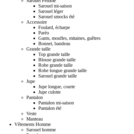
Sarouel Femme
Sarouel mi-saison
Sarouel léger
Sarouel smocks été
Accessoire
Foulard, écharpe
Paréo
Gants, moufles, mitaines, guêtres
Bonnet, bandeau
Grande taille
Top grande taille
Blouse grande taille
Robe grande taille
Robe longue grande taille
Sarouel grande taille
Jupe
Jupe longue, courte
Jupe culotte
Pantalon
Pantalon mi-saison
Pantalon été
Veste
Manteau
Vêtements Homme
Sarouel homme