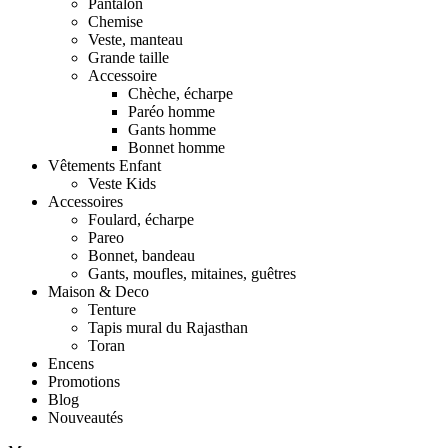
Pantalon
Chemise
Veste, manteau
Grande taille
Accessoire
Chèche, écharpe
Paréo homme
Gants homme
Bonnet homme
Vêtements Enfant
Veste Kids
Accessoires
Foulard, écharpe
Pareo
Bonnet, bandeau
Gants, moufles, mitaines, guêtres
Maison & Deco
Tenture
Tapis mural du Rajasthan
Toran
Encens
Promotions
Blog
Nouveautés