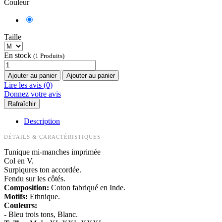
Couleur
Taille
En stock
(1 Produits)
Ajouter au panier
Ajouter au panier
Lire les avis (0)
Donnez votre avis
Description
DÉTAILS & CARACTÉRISTIQUES
Tunique mi-manches imprimée
Col en V.
Surpiqures ton accordée.
Fendu sur les côtés.
Composition:
Coton fabriqué en Inde.
Motifs:
Ethnique.
Couleurs:
- Bleu trois tons, Blanc.