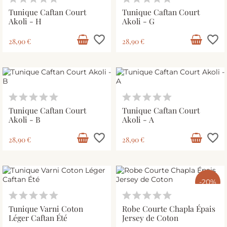
Tunique Caftan Court
Tunique Caftan Court
Akoli - H
Akoli - G
favorite_border
favorite_border
28,90 €
28,90 €
Tunique Caftan Court
Tunique Caftan Court
Akoli - B
Akoli - A
favorite_border
favorite_border
28,90 €
28,90 €
-20%
Tunique Varni Coton
Robe Courte Chapla Épais
Léger Caftan Été
Jersey de Coton