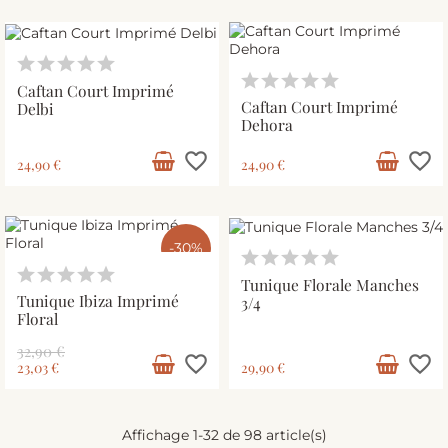
Caftan Court Imprimé
Caftan Court Imprimé
Delbi
Dehora
favorite_border
favorite_border
24,90 €
24,90 €
-30%
Tunique Florale Manches
Tunique Ibiza Imprimé
3/4
Floral
32,90 €
favorite_border
favorite_border
23,03 €
29,90 €
Affichage 1-32 de 98 article(s)