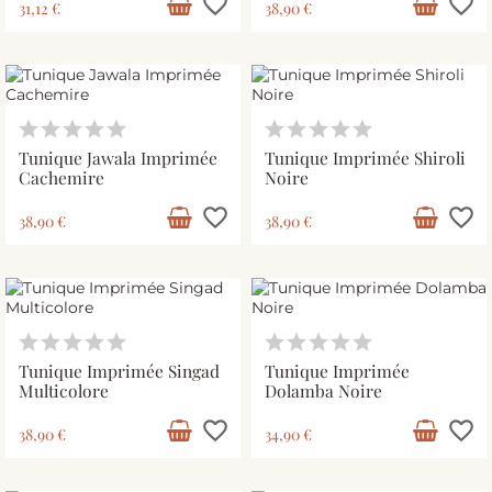
favorite_border
favorite_border
31,12 €
38,90 €
Tunique Jawala Imprimée
Tunique Imprimée Shiroli
Cachemire
Noire
favorite_border
favorite_border
38,90 €
38,90 €
Tunique Imprimée Singad
Tunique Imprimée
Multicolore
Dolamba Noire
favorite_border
favorite_border
38,90 €
34,90 €