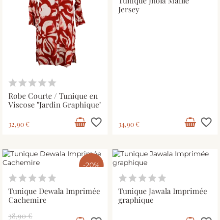
Tunique Jhola Maille
Jersey
Robe Courte / Tunique en
Viscose "Jardin Graphique"
favorite_border
favorite_border
32,90 €
34,90 €
-20%
Tunique Dewala Imprimée
Tunique Jawala Imprimée
Cachemire
graphique
38,90 €