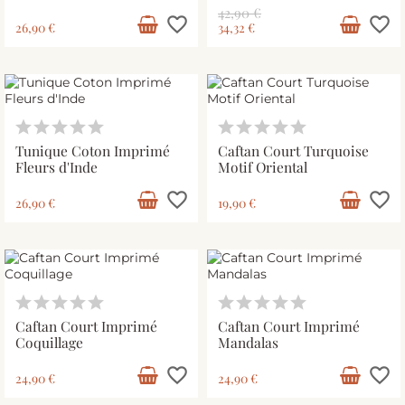
42,90 €
favorite_border
favorite_border
26,90 €
34,32 €
Tunique Coton Imprimé
Caftan Court Turquoise
Fleurs d'Inde
Motif Oriental
favorite_border
favorite_border
26,90 €
19,90 €
Caftan Court Imprimé
Caftan Court Imprimé
Coquillage
Mandalas
favorite_border
favorite_border
24,90 €
24,90 €