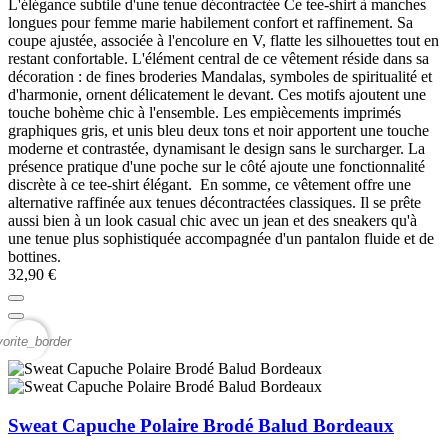
L'élégance subtile d'une tenue décontractée Ce tee-shirt à manches
longues pour femme marie habilement confort et raffinement. Sa
coupe ajustée, associée à l'encolure en V, flatte les silhouettes tout en
restant confortable. L'élément central de ce vêtement réside dans sa
décoration : de fines broderies Mandalas, symboles de spiritualité et
d'harmonie, ornent délicatement le devant. Ces motifs ajoutent une
touche bohème chic à l'ensemble. Les empiècements imprimés
graphiques gris, et unis bleu deux tons et noir apportent une touche
moderne et contrastée, dynamisant le design sans le surcharger. La
présence pratique d'une poche sur le côté ajoute une fonctionnalité
discrète à ce tee-shirt élégant. En somme, ce vêtement offre une
alternative raffinée aux tenues décontractées classiques. Il se prête
aussi bien à un look casual chic avec un jean et des sneakers qu'à
une tenue plus sophistiquée accompagnée d'un pantalon fluide et de
bottines.
32,90 €
vorite_border
Sweat Capuche Polaire Brodé Balud Bordeaux