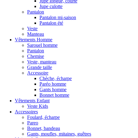
Jupe longue, courte
Jupe culotte
Pantalon
Pantalon mi-saison
Pantalon été
Veste
Manteau
Vêtements Homme
Sarouel homme
Pantalon
Chemise
Veste, manteau
Grande taille
Accessoire
Chèche, écharpe
Paréo homme
Gants homme
Bonnet homme
Vêtements Enfant
Veste Kids
Accessoires
Foulard, écharpe
Pareo
Bonnet, bandeau
Gants, moufles, mitaines, guêtres