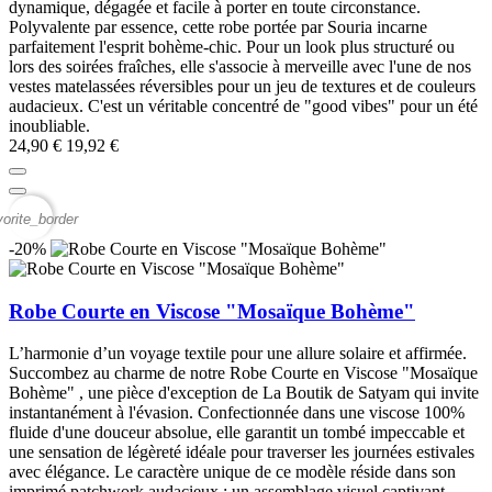
dynamique, dégagée et facile à porter en toute circonstance.
Polyvalente par essence, cette robe portée par Souria incarne
parfaitement l'esprit bohème-chic. Pour un look plus structuré ou
lors des soirées fraîches, elle s'associe à merveille avec l'une de nos
vestes matelassées réversibles pour un jeu de textures et de couleurs
audacieux. C'est un véritable concentré de "good vibes" pour un été
inoubliable.
24,90 €
19,92 €
vorite_border
-20%
Robe Courte en Viscose "Mosaïque Bohème"
L’harmonie d’un voyage textile pour une allure solaire et affirmée.
Succombez au charme de notre Robe Courte en Viscose "Mosaïque
Bohème" , une pièce d'exception de La Boutik de Satyam qui invite
instantanément à l'évasion. Confectionnée dans une viscose 100%
fluide d'une douceur absolue, elle garantit un tombé impeccable et
une sensation de légèreté idéale pour traverser les journées estivales
avec élégance. Le caractère unique de ce modèle réside dans son
imprimé patchwork audacieux : un assemblage visuel captivant