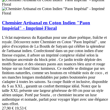
Chemisier Artisanal en Coton Indien "Paon
Impérial" - Imprimé Floral
L’éclat majestueux du Rajasthan pour une allure poétique, fraîche et
royale. Découvrez notre Chemisier en Coton "Paon Impérial" , une
pièce d'exception de La Boutik de Satyam qui célèbre la splendeur
de l'artisanat indien. Confectionné dans un pur coton indien d'une
finesse exquise, il arbore un imprimé complexe réalisé selon la
technique ancestrale du block print . Ce jardin textile déploie des
motifs floraux et des oiseaux paons aux nuances bleu azur et rouge
brique sur un fond blanc lumineux. Ce modèle se distingue par ses
finitions naturelles, comme ses boutons en véritable noix de coco , et
ses manches longues modulables par pattes boutonnées pour
s'adapter à toutes les saisons. Sa coupe fluide et inclusive, disponible
du S au XXL , garantit un confort thermique idéal. Notez que la
taille XXL présente une largeur généreuse de 69 cm pour un style
aérien unique. Porté par Souria , ce chemisier incarne un luxe
authentique et nomade, parfait pour voyager léger avec une élégance
sans effort.
27,90 €
19,53 €