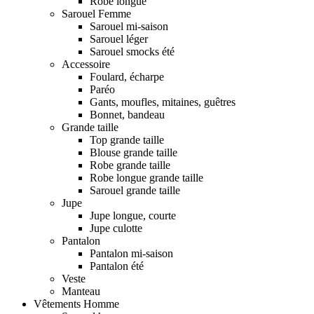
Robe longue
Sarouel Femme
Sarouel mi-saison
Sarouel léger
Sarouel smocks été
Accessoire
Foulard, écharpe
Paréo
Gants, moufles, mitaines, guêtres
Bonnet, bandeau
Grande taille
Top grande taille
Blouse grande taille
Robe grande taille
Robe longue grande taille
Sarouel grande taille
Jupe
Jupe longue, courte
Jupe culotte
Pantalon
Pantalon mi-saison
Pantalon été
Veste
Manteau
Vêtements Homme