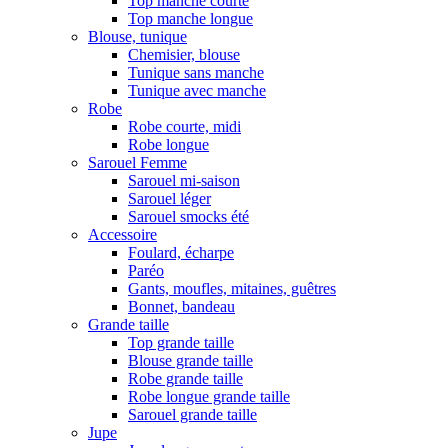
Top manche courte
Top manche longue
Blouse, tunique
Chemisier, blouse
Tunique sans manche
Tunique avec manche
Robe
Robe courte, midi
Robe longue
Sarouel Femme
Sarouel mi-saison
Sarouel léger
Sarouel smocks été
Accessoire
Foulard, écharpe
Paréo
Gants, moufles, mitaines, guêtres
Bonnet, bandeau
Grande taille
Top grande taille
Blouse grande taille
Robe grande taille
Robe longue grande taille
Sarouel grande taille
Jupe