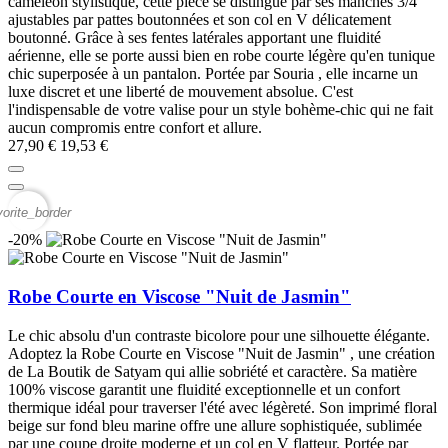
caméléon stylistique, cette pièce se distingue par ses manches 3/4
ajustables par pattes boutonnées et son col en V délicatement
boutonné. Grâce à ses fentes latérales apportant une fluidité
aérienne, elle se porte aussi bien en robe courte légère qu'en tunique
chic superposée à un pantalon. Portée par Souria , elle incarne un
luxe discret et une liberté de mouvement absolue. C'est
l'indispensable de votre valise pour un style bohème-chic qui ne fait
aucun compromis entre confort et allure.
27,90 €
19,53 €
vorite_border
-20%
Robe Courte en Viscose "Nuit de Jasmin"
Le chic absolu d'un contraste bicolore pour une silhouette élégante.
Adoptez la Robe Courte en Viscose "Nuit de Jasmin" , une création
de La Boutik de Satyam qui allie sobriété et caractère. Sa matière
100% viscose garantit une fluidité exceptionnelle et un confort
thermique idéal pour traverser l'été avec légèreté. Son imprimé floral
beige sur fond bleu marine offre une allure sophistiquée, sublimée
par une coupe droite moderne et un col en V flatteur. Portée par