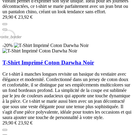
vibrant permet d'exprimer son style unique. Idéal pour les journées
décontractées, ce t-shirt se marie parfaitement avec un jean brut ou
un pantalon chino, créant un look tendance sans effort.
29,90 €
23,92 €
vorite_border
-20%
T-Shirt Imprimé Coton Darwha Noir
Ce t-shirt à manches longues revisite un basique du vestiaire avec
élégance et modernité. Confectionné dans un jersey de coton doux
et confortable, il se distingue par ses empiècements multicolores sur
un fond bordeaux profond. La simplicité de la coupe est sublimée
par le jeu de couleurs audacieux qui apporte une touche dynamique
à la pièce. Ce t-shirt se marie aussi bien avec un jean décontracté
que sous une veste élégante pour une tenue plus sophistiquée. Il
s'agit d'une pièce polyvalente, idéale pour toutes les occasions et qui
saura ajouter une touche de personnalité à votre style.
29,90 €
23,92 €